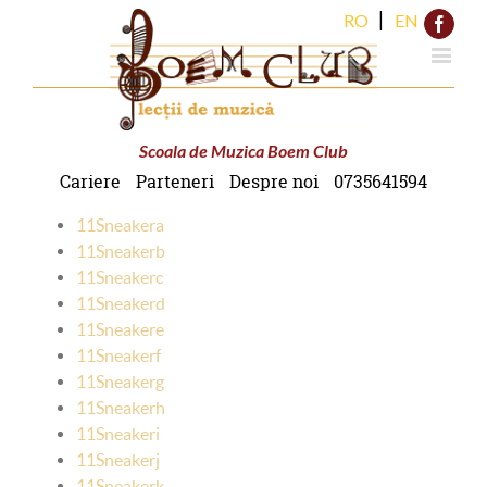
|
RO
EN
Face
Scoala de Muzica Boem Club
Cariere
Parteneri
Despre noi
0735641594
11Sneakera
11Sneakerb
11Sneakerc
11Sneakerd
11Sneakere
11Sneakerf
11Sneakerg
11Sneakerh
11Sneakeri
11Sneakerj
11Sneakerk