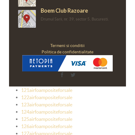
Boem Club Razoare
Drumul Sarii, nr. 39, sector 5, Bucuresti.
Termeni si conditii
Politica de confidentialitate
Facebook
Twitter
121airfoampositeforsale
122airfoampositeforsale
123airfoampositeforsale
124airfoampositeforsale
125airfoampositeforsale
126airfoampositeforsale
127airfoampositeforsale