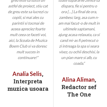
greu este sa sustii un
toate supararile zilnice sa
astfel de proiect, stiu cat
dispara, fie si pentru o
de greu este sa lucrezi cu
ora […] La final de ora,
copiii, si mai ales cu
zambesc larg, asa cum n-
parintii si tocmai de
am mai facut-o de mult in
aceea apreciez foarte
ultimele saptamani,
mult ceea ce faceti voi,
ajung acasa relaxata, ca si
aici, la Scoala de Muzica
cand mi-as fi petrecut o
Boem Club si va doresc
zi intreaga la spa si seara
mult succes in
visez, cu ochii deschisi, la
continuare!”
un pian mare si alb, cu
coada.“
,
Analia Selis
,
Alina Aliman
Interpreta
Redactor sef
muzica usoara
The One