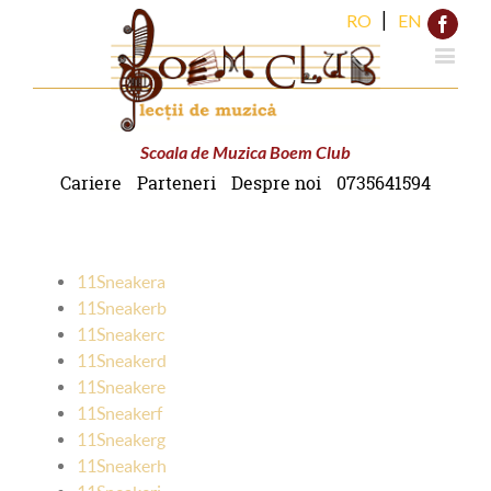
|
RO
EN
Face
Scoala de Muzica Boem Club
Cariere
Parteneri
Despre noi
0735641594
11Sneakera
11Sneakerb
11Sneakerc
11Sneakerd
11Sneakere
11Sneakerf
11Sneakerg
11Sneakerh