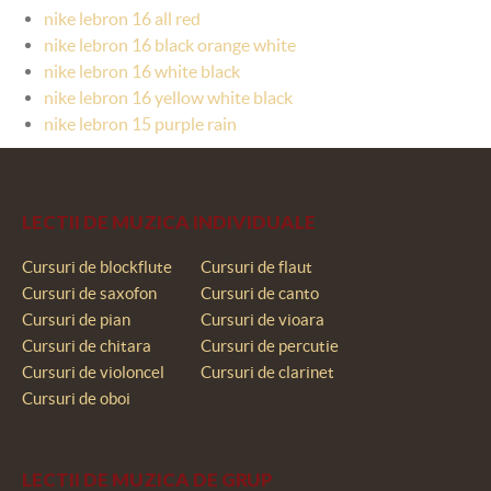
nike lebron 16 all red
nike lebron 16 black orange white
nike lebron 16 white black
nike lebron 16 yellow white black
nike lebron 15 purple rain
LECTII DE MUZICA INDIVIDUALE
Cursuri de blockflute
Cursuri de flaut
Cursuri de saxofon
Cursuri de canto
Cursuri de pian
Cursuri de vioara
Cursuri de chitara
Cursuri de percutie
Cursuri de violoncel
Cursuri de clarinet
Cursuri de oboi
LECTII DE MUZICA DE GRUP