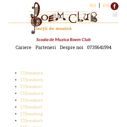
|
RO
EN
Face
Scoala de Muzica Boem Club
Cariere
Parteneri
Despre noi
0735641594
11Sneakera
11Sneakerb
11Sneakerc
11Sneakerd
11Sneakere
11Sneakerf
11Sneakerg
11Sneakerh