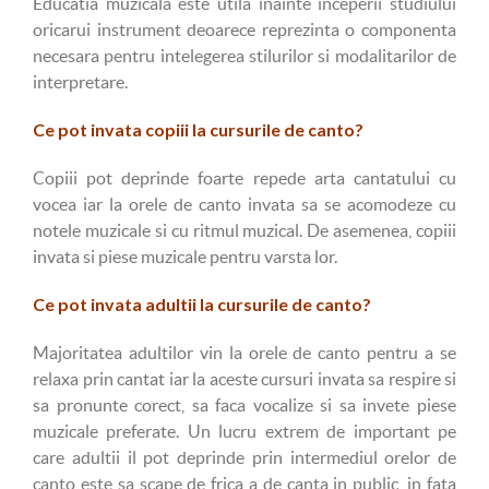
Educatia muzicala este utila inainte inceperii studiului
oricarui instrument deoarece reprezinta o componenta
necesara pentru intelegerea stilurilor si modalitarilor de
interpretare.
Ce pot invata copiii la cursurile de canto?
Copiii pot deprinde foarte repede arta cantatului cu
vocea iar la orele de canto invata sa se acomodeze cu
notele muzicale si cu ritmul muzical. De asemenea, copiii
invata si piese muzicale pentru varsta lor.
Ce pot invata adultii la cursurile de canto?
Majoritatea adultilor vin la orele de canto pentru a se
relaxa prin cantat iar la aceste cursuri invata sa respire si
sa pronunte corect, sa faca vocalize si sa invete piese
muzicale preferate. Un lucru extrem de important pe
care adultii il pot deprinde prin intermediul orelor de
canto este sa scape de frica a de canta in public, in fata