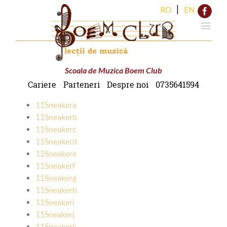
|
RO
EN
Face
Scoala de Muzica Boem Club
Cariere
Parteneri
Despre noi
0735641594
11Sneakera
11Sneakerb
11Sneakerc
11Sneakerd
11Sneakere
11Sneakerf
11Sneakerg
11Sneakerh
11Sneakeri
11Sneakerj
11Sneakerk