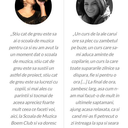
„Stiu cat de greu este sa
„Un curs de la ale carui
ai o scoala de muzica
ore sa plec cu zambetul
pentru ca si eu am avut la
pe buze, un curs care sa-
un moment dat o scoala
mi aduca aminte de
de muzica, stiu cat de
copilarie, un curs la care
greu este sa sustii un
toate supararile zilnice sa
astfel de proiect, stiu cat
dispara, fie si pentru o
de greu este sa lucrezi cu
ora […] La final de ora,
copiii, si mai ales cu
zambesc larg, asa cum n-
parintii si tocmai de
am mai facut-o de mult in
aceea apreciez foarte
ultimele saptamani,
mult ceea ce faceti voi,
ajung acasa relaxata, ca si
aici, la Scoala de Muzica
cand mi-as fi petrecut o
Boem Club si va doresc
zi intreaga la spa si seara