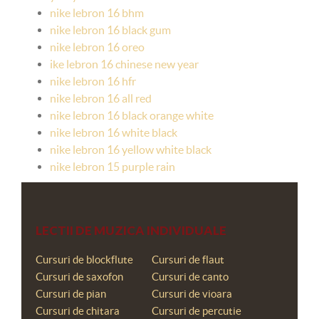
nike lebron 16 bhm
nike lebron 16 black gum
nike lebron 16 oreo
ike lebron 16 chinese new year
nike lebron 16 hfr
nike lebron 16 all red
nike lebron 16 black orange white
nike lebron 16 white black
nike lebron 16 yellow white black
nike lebron 15 purple rain
LECTII DE MUZICA INDIVIDUALE
Cursuri de blockflute
Cursuri de flaut
Cursuri de saxofon
Cursuri de canto
Cursuri de pian
Cursuri de vioara
Cursuri de chitara
Cursuri de percutie