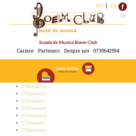
|
RO
EN
Face
Scoala de Muzica Boem Club
Cariere
Parteneri
Despre noi
0735641594
11Sneakera
11Sneakerb
11Sneakerc
11Sneakerd
11Sneakere
11Sneakerf
11Sneakerg