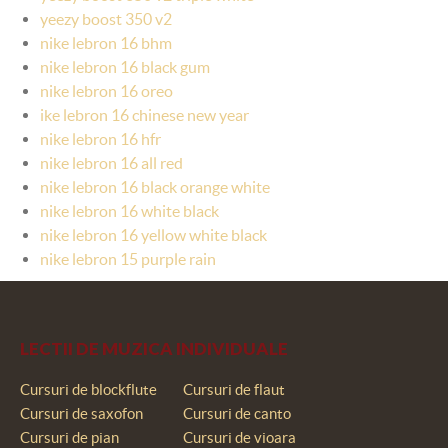
yeezy boost 350 v2
nike lebron 16 bhm
nike lebron 16 black gum
nike lebron 16 oreo
ike lebron 16 chinese new year
nike lebron 16 hfr
nike lebron 16 all red
nike lebron 16 black orange white
nike lebron 16 white black
nike lebron 16 yellow white black
nike lebron 15 purple rain
LECTII DE MUZICA INDIVIDUALE
Cursuri de blockflute
Cursuri de flaut
Cursuri de saxofon
Cursuri de canto
Cursuri de pian
Cursuri de vioara