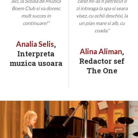
aici, la Scoala de Muzica
cand mi-as fi petrecut o
Boem Club si va doresc
zi intreaga la spa si seara
mult succes in
visez, cu ochii deschisi, la
continuare!”
un pian mare si alb, cu
coada.“
,
Analia Selis
,
Alina Aliman
Interpreta
Redactor sef
muzica usoara
The One