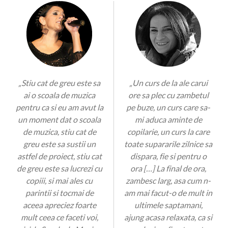
„Stiu cat de greu este sa
„Un curs de la ale carui
ai o scoala de muzica
ore sa plec cu zambetul
pentru ca si eu am avut la
pe buze, un curs care sa-
un moment dat o scoala
mi aduca aminte de
de muzica, stiu cat de
copilarie, un curs la care
greu este sa sustii un
toate supararile zilnice sa
astfel de proiect, stiu cat
dispara, fie si pentru o
de greu este sa lucrezi cu
ora […] La final de ora,
copiii, si mai ales cu
zambesc larg, asa cum n-
parintii si tocmai de
am mai facut-o de mult in
aceea apreciez foarte
ultimele saptamani,
mult ceea ce faceti voi,
ajung acasa relaxata, ca si