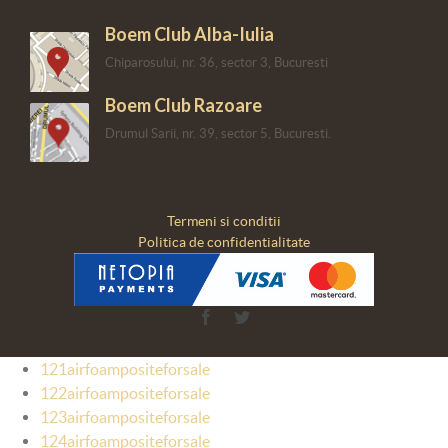
Boem Club Alba-Iulia
Chiparosului, nr. 36, sector 3, Bucuresti
Boem Club Razoare
Drumul Sarii, nr. 39, sector 5, Bucuresti.
Termeni si conditii
Politica de confidentialitate
Facebook
Twitter
121airfoampositeforsale
122airfoampositeforsale
123airfoampositeforsale
124airfoampositeforsale