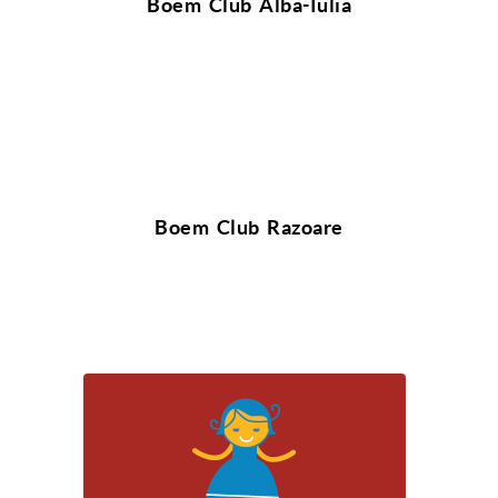
Boem Club Alba-Iulia
Boem Club Razoare
Scoala de Muzica Boem Club ofera lectii
individuale de muzica atat pentru copii,