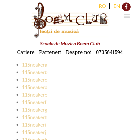
|
RO
EN
Face
Scoala de Muzica Boem Club
Cariere
Parteneri
Despre noi
0735641594
11Sneakera
11Sneakerb
11Sneakerc
11Sneakerd
11Sneakere
11Sneakerf
11Sneakerg
11Sneakerh
11Sneakeri
11Sneakerj
11Sneakerk