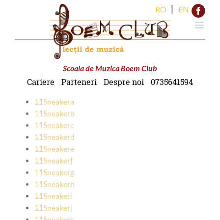
|
RO
EN
Face
Scoala de Muzica Boem Club
Cariere
Parteneri
Despre noi
0735641594
11Sneakera
11Sneakerb
11Sneakerc
11Sneakerd
11Sneakere
11Sneakerf
11Sneakerg
11Sneakerh
11Sneakeri
11Sneakerj
11Sneakerk