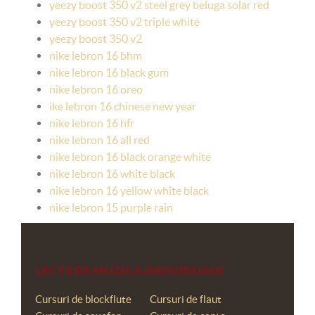
yeezy boost 350 v2 steel grey beluga solar red
yeezy boost 350 v2 triple white
yeezy boost 350 v2
nike lebron 16 bhm
nike lebron 16 black gum
nike lebron 16 oreo
ike lebron 16 chinese new year
nike lebron 16 hfr
nike lebron 16 all red
nike lebron 16 black orange white
nike lebron 16 white black
nike lebron 16 yellow white black
nike lebron 15 purple rain
LECTII DE MUZICA INDIVIDUALE
Cursuri de blockflute
Cursuri de flaut