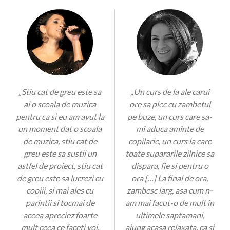
„Stiu cat de greu este sa
„Un curs de la ale carui
ai o scoala de muzica
ore sa plec cu zambetul
pentru ca si eu am avut la
pe buze, un curs care sa-
un moment dat o scoala
mi aduca aminte de
de muzica, stiu cat de
copilarie, un curs la care
greu este sa sustii un
toate supararile zilnice sa
astfel de proiect, stiu cat
dispara, fie si pentru o
de greu este sa lucrezi cu
ora […] La final de ora,
copiii, si mai ales cu
zambesc larg, asa cum n-
parintii si tocmai de
am mai facut-o de mult in
aceea apreciez foarte
ultimele saptamani,
mult ceea ce faceti voi,
ajung acasa relaxata, ca si