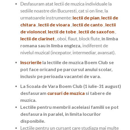
Desfasuram atat lectii de muzica individuale la
sediile noastre din Bucuresti, cat si on line, la
lectii de pian
lectii de
urmatoarele instrumente:
,
chitara
lectii de vioara
lectii de canto
lectii
,
,
,
de violoncel
lectii de tobe
lectii de saxofon
,
,
,
lectii de clarinet
in limba
, oboi, flaut, block flute,
romana sau in limba engleza,
indiferent de
nivelul muzical (incepator, intermediar, avansat).
Inscrierile
la lectiile de muzica Boem Club se
pot face oricand pe parcursul anului scolar,
inclusiv pe perioada vacantei de vara.
La Scoala de Vara Boem Club (1 iulie-31 august)
desfasuram
cursuri de muzica
si tabere de
muzica.
Lectiile pentru membrii aceleiasi familii se pot
desfasura in paralel, in limita locurilor
disponibile.
Lectiile pentru un cursant care studiaza mai multe