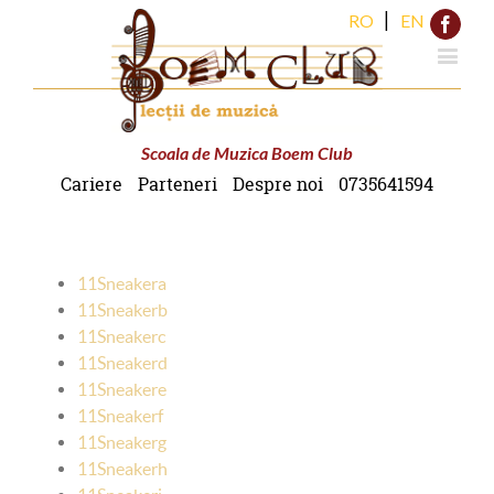
|
RO
EN
Face
Scoala de Muzica Boem Club
Cariere
Parteneri
Despre noi
0735641594
11Sneakera
11Sneakerb
11Sneakerc
11Sneakerd
11Sneakere
11Sneakerf
11Sneakerg
11Sneakerh