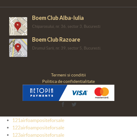
Boem Club Alba-Iulia
Chiparosului, nr. 36, sector 3, Bucuresti
Boem Club Razoare
Drumul Sarii, nr. 39, sector 5, Bucuresti.
Termeni si conditii
Politica de confidentialitate
Facebook
Twitter
121airfoampositeforsale
122airfoampositeforsale
123airfoampositeforsale