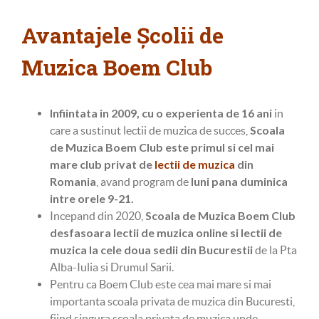
Avantajele Școlii de
Muzica Boem Club
Infiintata in 2009, cu o experienta de 16 ani
in
Scoala
care a sustinut lectii de muzica de succes,
de Muzica Boem Club este primul si cel mai
mare club privat de
lectii de muzica
din
Romania
luni pana duminica
, avand program de
intre orele 9-21.
Scoala de Muzica Boem Club
Incepand din 2020,
desfasoara lectii de muzica online si lectii de
muzica la cele doua sedii din Bucurestii
de la Pta
Alba-Iulia si Drumul Sarii.
Pentru ca Boem Club este cea mai mare si mai
importanta scoala privata de muzica din Bucuresti,
fiind singura scoala privata de muzica unde