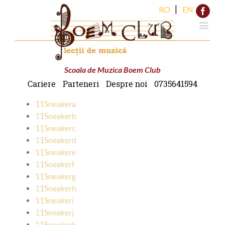
|
RO
EN
Face
Scoala de Muzica Boem Club
Cariere
Parteneri
Despre noi
0735641594
11Sneakera
11Sneakerb
11Sneakerc
11Sneakerd
11Sneakere
11Sneakerf
11Sneakerg
11Sneakerh
11Sneakeri
11Sneakerj
11Sneakerk