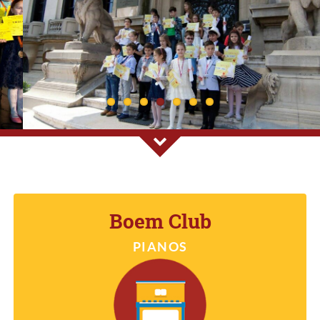
numeroase premii la concursurile de
specialitate. In prima jumatate a anului
2016, aproximativ 75 de cursanti copii si
adolescenti au castigat 110 de premii la
23 de concursuri renumite de muzica
nationale de pian, chitara si canto.
Click pentru detalii
Boem Club
PIANOS
BOEM CLUB PIANOS