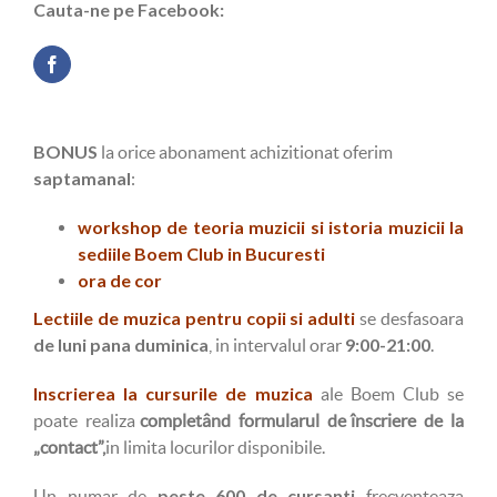
Cauta-ne pe Facebook:
BONUS
la orice abonament achizitionat oferim
saptamanal
:
workshop de teoria muzicii si istoria muzicii la
sediile Boem Club in Bucuresti
ora de cor
Lectiile de muzica pentru copii si adulti
se desfasoara
de luni pana duminica
9:00-21:00
, in intervalul orar
.
Inscrierea la cursurile de muzica
ale Boem Club se
poate realiza
completând formularul de înscriere de la
„contact”,
in limita locurilor disponibile.
peste 600 de cursanti
Un numar de
frecventeaza