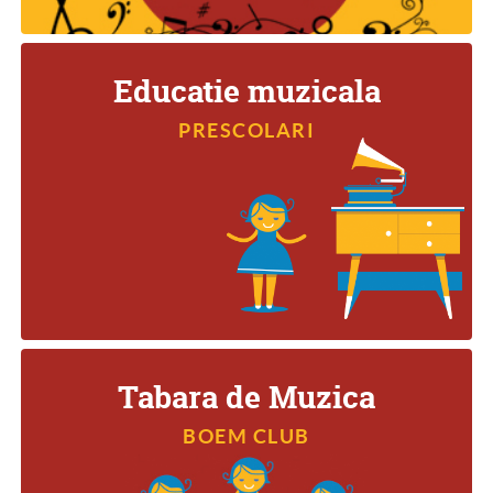
Educatie muzicala
PRESCOLARI
EDUCATIE MUZICALA PENTRU
PRESCOLARI
Tabara de Muzica
BOEM CLUB
TABARA DE MUZICA