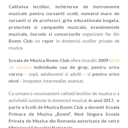
Calitatea lectiilor, inchirierea de instrumente
muzicale pentru cursantii scolii, numarul mare de
cursanti si de profesori, grila educationala bogata,
proiectele si campaniile muzicale, evenimentele
muzicale, bursele si concursurile
organizate fac din
Boem Club
reper
un
in domeniul scolilor private de
muzica.
Scoala de Muzica Boem Club
2009
lectii
ofera inca din
de muzica
individuale sau de grup, pentru orice
varsta
pentru orice
– copii, adolescenti si adulti – si
nivel
– incepator, intermediar, avansat.
Ca urmare a recunoasterii calitatii lectiilor de muzica si a
in anul 2017, o
activitatii sustinute in domeniul muzical,
parte a Scolii de Muzica Boem Club a devenit Scoala
Primara de Muzica „Boem”, fiind Singura Scoala
Privata de Muzica din Romania autorizata de catre
Ministerul Educatiei Nationale.