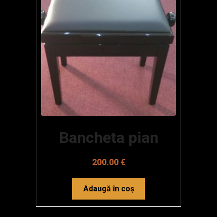
Bancheta pian
200.00
€
Adaugă în coș