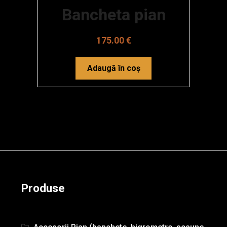
Bancheta pian
175.00
€
Adaugă în coș
Produse