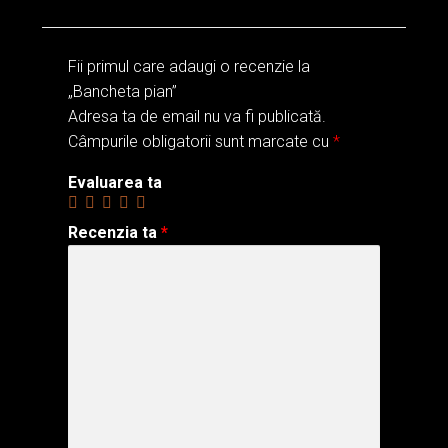
Pianine Zimermann
Fii primul care adaugi o recenzie la
Pianine Second Hand
„Bancheta pian”
Adresa ta de email nu va fi publicată.
Pianine Eterna
Câmpurile obligatorii sunt marcate cu
*
Evaluarea ta
Pianine Kaiser
Recenzia ta
*
Pianine Kawai
Pianine Yamaha
Banchete Pian
Alte accesorii