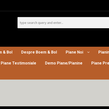
Search
for:
m & Bol
Despre Boem & Bol
Piane Noi
Piani
 Piane Testimoniale
Demo Piane/Pianine
Piane Pre
a pentru Europa de Est, a participat la NAMM Show in California
rn Europe, attended NAMM show in California
Piane
Piane Albe
Pi