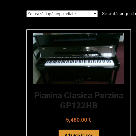
Pianine Second Hand
Banchete Pian
Alte accesorii
Se arată singurul 
Pianina Clasica Perzina
GP122HB
5,480.00
€
Adaugă în coș