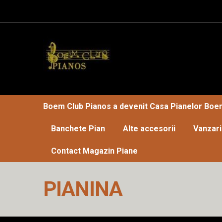
Boem Club Pianos a devenit Casa Pianelor Boe
Banchete Pian
Alte accesorii
Vanzari
Contact Magazin Piane
Prima pagină
Boem Club Pianos, dealer piane Perzin
PIANINA
Boem Club Pianos, Perzina pianos dealer for Easte