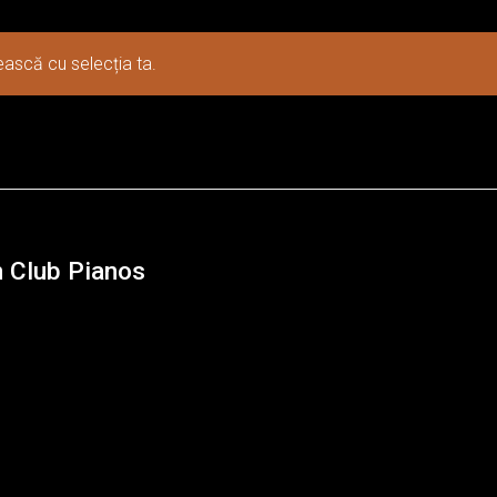
Despre Boem & Bol
Vanzari Piane Testimoniale
Demo Piane/Pia
ească cu selecția ta.
 Club Pianos