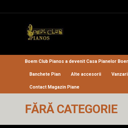
Boem Club Pianos a devenit Casa Pianelor Boe
Banchete Pian
Alte accesorii
Vanzari
Contact Magazin Piane
Prima pagină
Boem Club Pianos, dealer piane Perzin
FĂRĂ CATEGORIE
Boem Club Pianos, Perzina pianos dealer for Easte