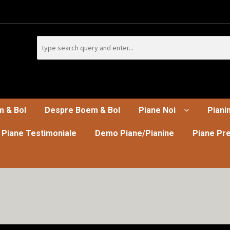
Search
for:
m & Bol
Despre Boem & Bol
Piane Noi
Piani
 Piane Testimoniale
Demo Piane/Pianine
Piane Pre
a pentru Europa de Est, a participat la NAMM Show in California
rn Europe, attended NAMM show in California
Piane
Piane Albe
Pi