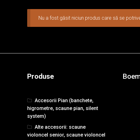
Pianine Second Hand
Banchete Pian
Alte accesorii
Nu a fost găsit niciun produs care să se potriv
Produse
Boem
Accesorii Pian (banchete,
higrometre, scaune pian, silent
system)
Alte accesorii: scaune
violoncel senior, scaune violoncel