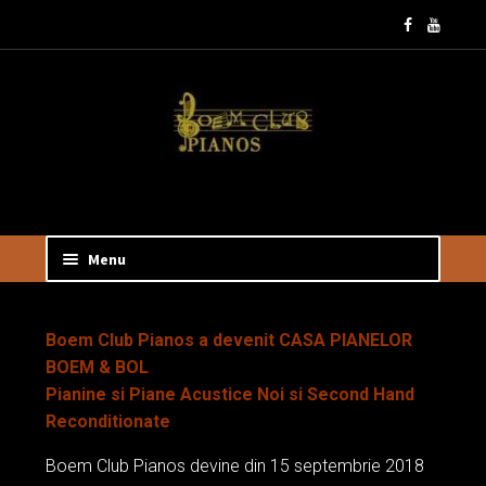
Sari
Sari
la
la
navigare
conținut
Menu
Prima pagină
Boem Club Pianos a devenit CASA PIANELOR
BOEM & BOL
Boem Club Pianos, dealer piane Perzina pentru
Pianine si Piane Acustice Noi si Second Hand
Europa de Est, a participat la NAMM Show in
Reconditionate
California
Boem Club Pianos devine din 15 septembrie 2018
Boem Club Pianos, Perzina pianos dealer for