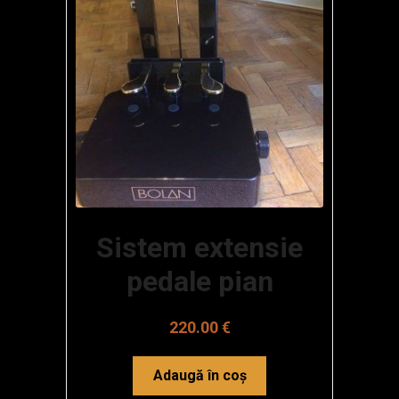
Sistem extensie
pedale pian
220.00
€
Adaugă în coș