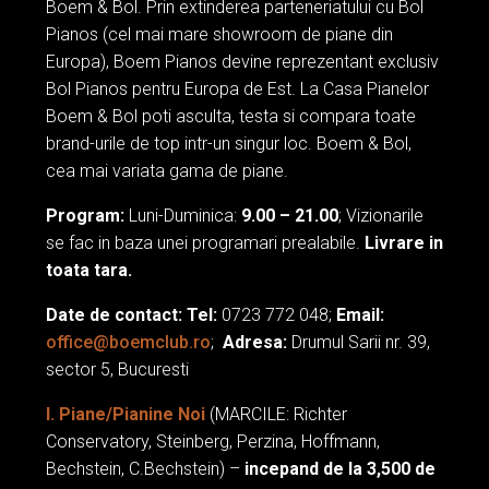
Boem & Bol. Prin extinderea parteneriatului cu Bol
Eastern Europe, attended NAMM show in California
Pianos (cel mai mare showroom de piane din
Europa), Boem Pianos devine reprezentant exclusiv
Piane
Bol Pianos pentru Europa de Est. La Casa Pianelor
Boem & Bol poti asculta, testa si compara toate
Piane Albe
brand-urile de top intr-un singur loc. Boem & Bol,
cea mai variata gama de piane.
Piane Pret
Program:
Luni-Duminica:
9.00 – 21.00
; Vizionarile
se fac in baza unei programari prealabile.
Livrare in
Pianine Pret
toata tara.
Piane Noi
Date de contact:
Tel:
0723 772 048;
Email:
office@boemclub.ro
;
Adresa:
Drumul Sarii nr. 39,
Piane Clasice Bechstein
sector 5, Bucuresti
I. Piane/Pianine Noi
(MARCILE: Richter
Piane Clasice C. Bechstein
Conservatory, Steinberg, Perzina, Hoffmann,
Bechstein, C.Bechstein) –
incepand de la 3,500 de
Piane cu Coada Hoffmann