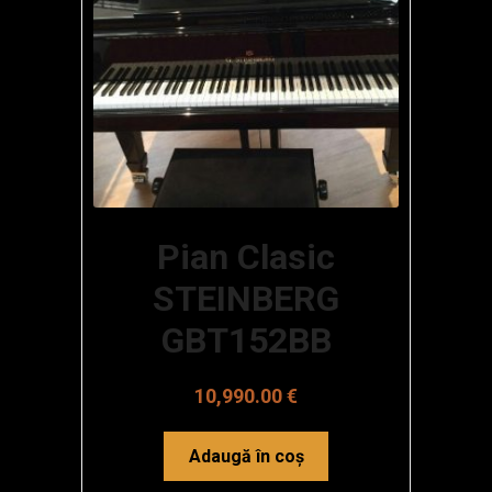
Pian Clasic
STEINBERG
GBT152BB
10,990.00
€
Adaugă în coș