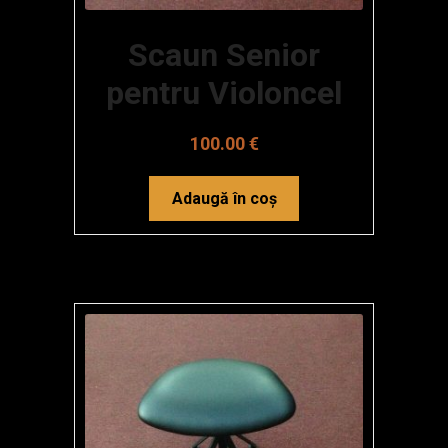
Scaun Senior
pentru Violoncel
100.00
€
Adaugă în coș