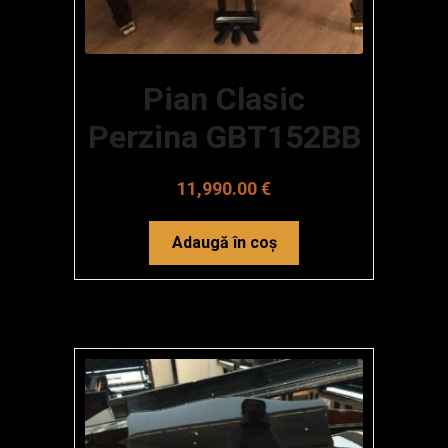
Pian Clasic
Perzina GBT152BB
11,990.00
€
Adaugă în coș