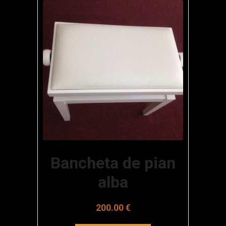
Bancheta de pian
alba
200.00
€