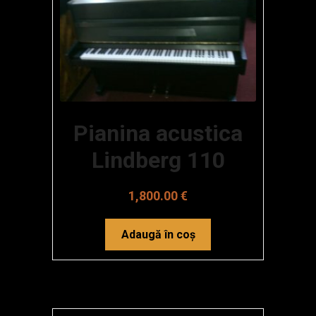
Despre Boem & Bol
Vanzari Piane Testimoniale
Demo Piane/Pianine
Contact Magazin Piane
Pianina acustica
Lindberg 110
1,800.00
€
Adaugă în coș