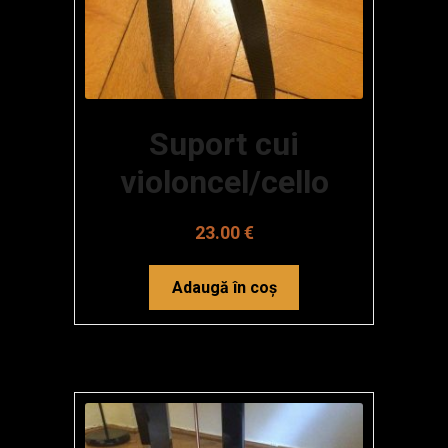
Suport cui
violoncel/cello
23.00
€
Adaugă în coș