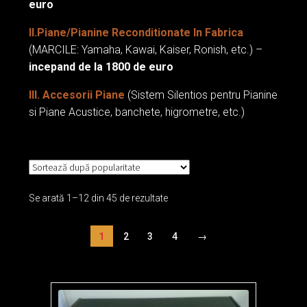
euro
II.Piane/Pianine Reconditionate In Fabrica
Piane cu Coada Perzina
(MARCILE: Yamaha, Kawai, Kaiser, Ronish, etc.) –
incepand de la 1800 de euro
Piane cu Coada Steinberg
III. Accesorii Piane
(Sistem Silentios pentru Pianine
Pianine Noi
si Piane Acustice, banchete, higrometre, etc.)
Pianine Bechstein
Pianine C. Bechstein
Se arată 1–12 din 45 de rezultate
Pianine Hoffmann
1
2
3
4
→
Pianine Perzina
Pianine Steinberg